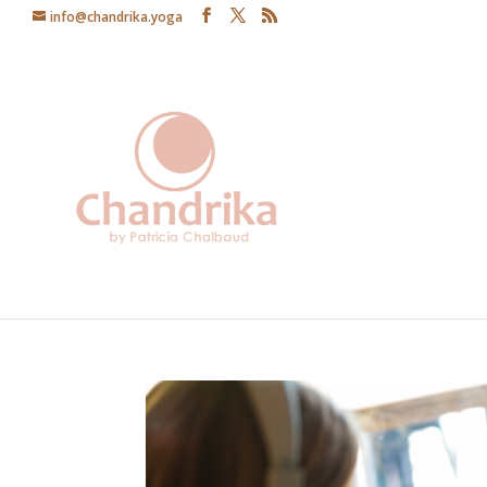
info@chandrika.yoga