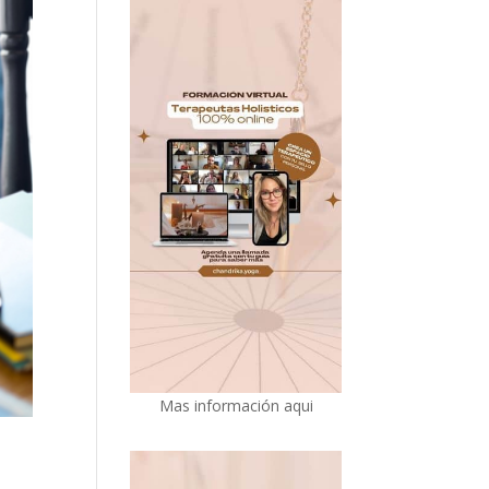
Mas información aqui