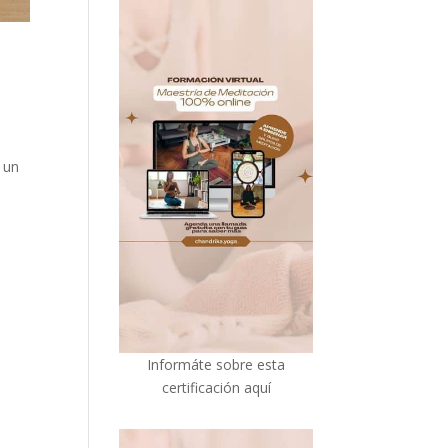
 un
I
nformáte sobre esta
certificación aquí