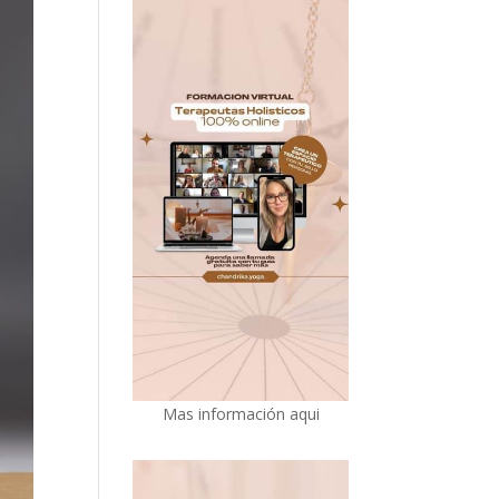
Mas información aqui