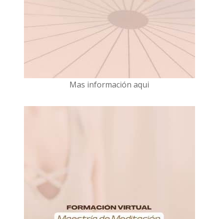
Mas información aqui