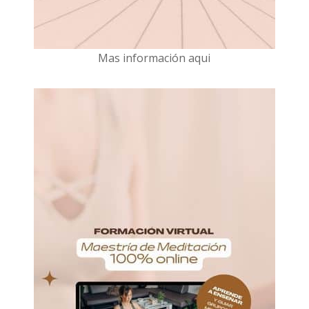
Mas información aqui