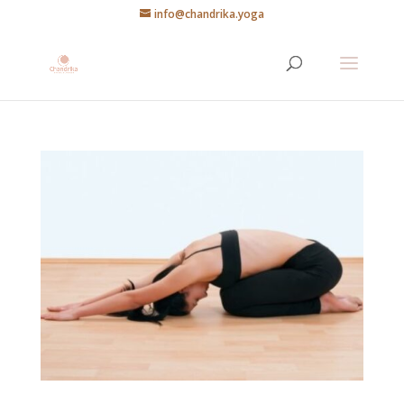
info@chandrika.yoga