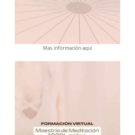
Mas información aqui