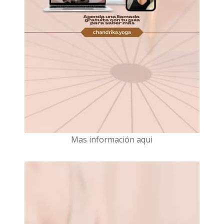
Mas información aqui