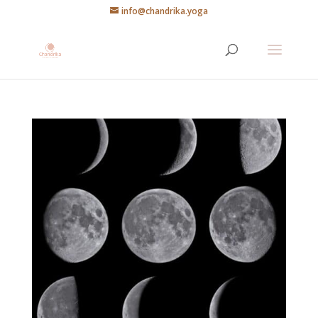
info@chandrika.yoga