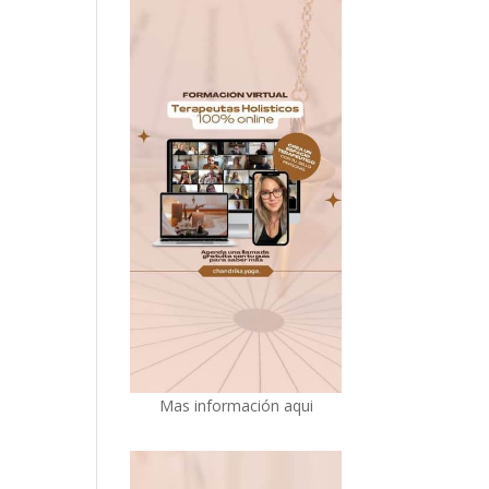
Mas información aqui