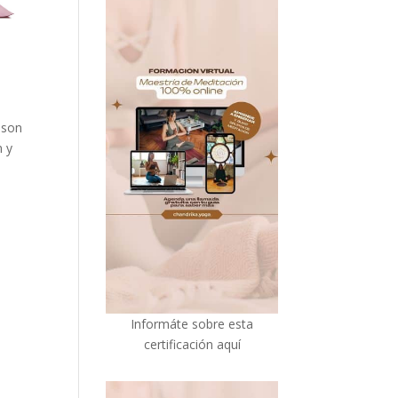
 son
n y
I
nformáte sobre esta
certificación aquí