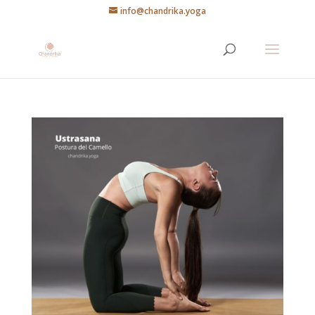
info@chandrika.yoga