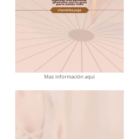
Mas información aqui