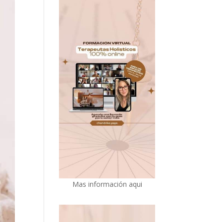
Mas información aqui