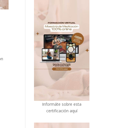
on
I
nformáte sobre esta
certificación aquí