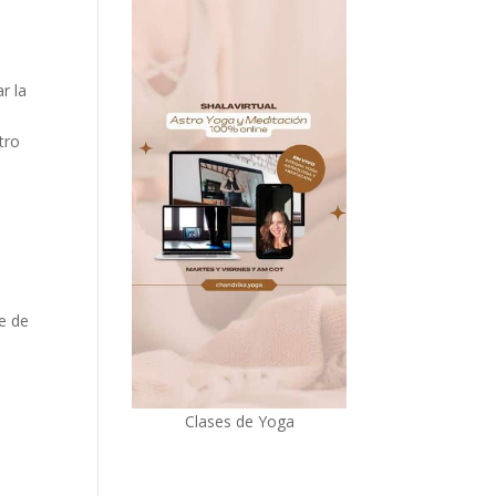
r la
s
tro
e de
Clases de Yoga