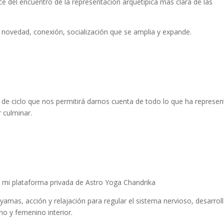
 del encuentro de la representación arquetípica más clara de las
novedad, conexión, socialización que se amplia y expande.
re de ciclo que nos permitirá darnos cuenta de todo lo que ha represe
r culminar.
n mi plataforma privada de Astro Yoga Chandrika
amas, acción y relajación para regular el sistema nervioso, desarroll
no y femenino interior.