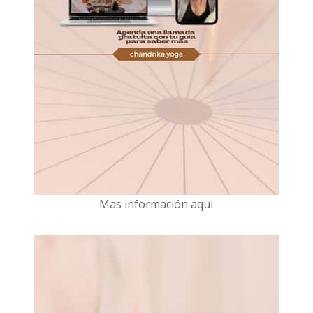
Mas información aqui