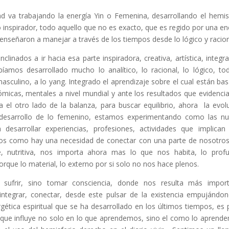
 va trabajando la energía Yin o Femenina, desarrollando el hemis
lo inspirador, todo aquello que no es exacto, que es regido por una en
s enseñaron a manejar a través de los tiempos desde lo lógico y racion
inados a ir hacia esa parte inspiradora, creativa, artística, integr
amos desarrollado mucho lo analítico, lo racional, lo lógico, to
 masculino, a lo yang. Integrado el aprendizaje sobre el cual están ba
ómicas, mentales a nivel mundial y ante los resultados que evidenc
 el otro lado de la balanza, para buscar equilibrio, ahora la evol
desarrollo de lo femenino, estamos experimentando como las n
desarrollar experiencias, profesiones, actividades que implica
vemos como hay una necesidad de conectar con una parte de nosotro
 nutritiva, nos importa ahora mas lo que nos habita, lo prof
que lo material, lo externo por si solo no nos hace plenos.
 sufrir, sino tomar consciencia, donde nos resulta más impor
r, integrar, conectar, desde este pulsar de la existencia empujándo
ética espiritual que se ha desarrollado en los últimos tiempos, es 
, que influye no solo en lo que aprendemos, sino el como lo aprend