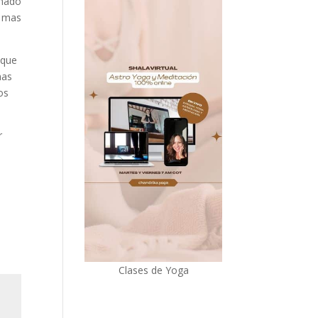
amado
, mas
 que
mas
os
r
Clases de Yoga