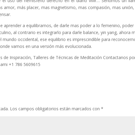
l uso del hemisferio derecho en el diario vivir… Sentimos un ll
te, mas amor, más placer, mas magnetismo, mas compasión, mas unión
ensar.
de aprender a equilibrarnos, de darle mas poder a lo femenino, poder
ulino, al contrario es integrarlo para darle balance, yin yang, ahora 
l mundo occidental, ese equilibrio es imprescindible para reconocern
 donde vamos en una versión más evolucionada.
s de Inspiración, Talleres de Técnicas de Meditación Contactanos po
iami +1 786 5609615
cada.
Los campos obligatorios están marcados con
*