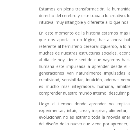
Estamos en plena transformación, la humanidad
derecho del cerebro y este trabaja lo creativo, 
intuitiva, muy intangible y diferente a lo que no
En este momento de la historia estamos mas incl
que nos aporta lo no lógico, hasta ahora habí
referente al hemisferio cerebral izquierdo, a lo
muchas de nuestras estructuras sociales, econ
al día de hoy, tiene sentido que vayamos hacia
humana este impulsada a aprender desde el 
generaciones van naturalmente impulsadas a 
creatividad, sensibilidad, intuición, ademas 
es mucho mas integradora, humana, amable,
comprender nuestro mundo interno, descubrir por
Llego el tiempo donde aprender no implica
experimentar, intuir, crear, inspirar, alimenta
evolucionar, no es extraño toda la movida energ
del diseño de lo nuevo que viene por aprender