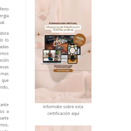
ferio
ergía
al.
adora
do lo
sadas
iamos
ución
uevas
n mas
s que
undo,
tante
I
nformáte sobre esta
nos a
certificación aquí
parte
emos,