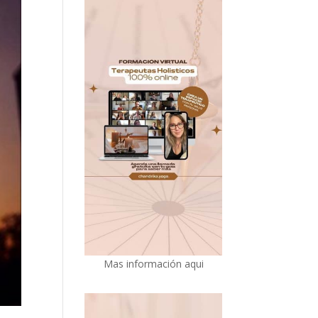
Mas información aqui