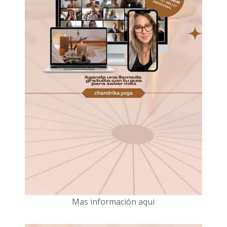
Mas información aqui