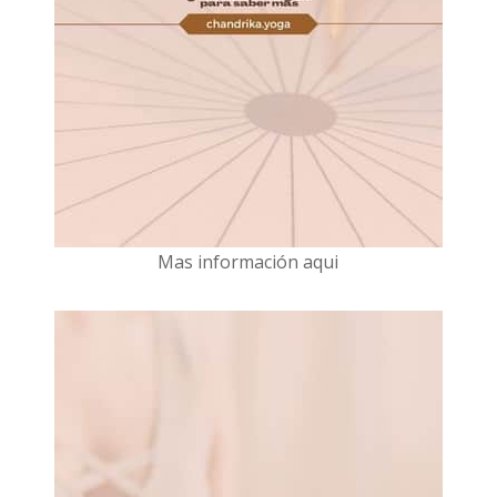
Mas información aqui