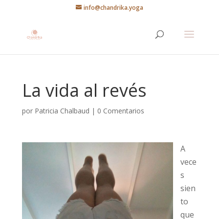
info@chandrika.yoga
La vida al revés
por
Patricia Chalbaud
|
0 Comentarios
A
vece
s
sien
to
que