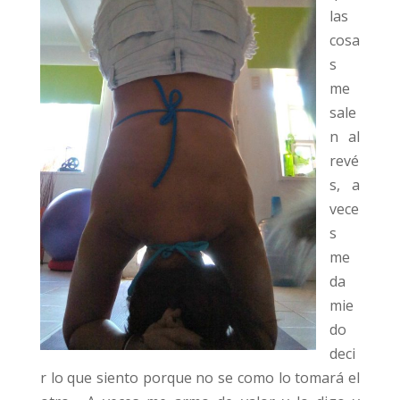
las
cosa
s
me
sale
n al
revé
s, a
vece
s
me
da
mie
do
deci
r lo que siento porque no se como lo tomará el