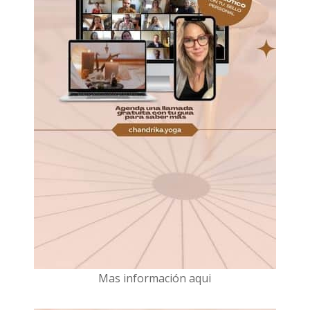
Mas información aqui