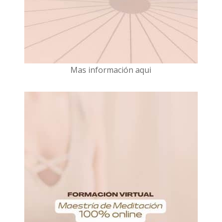
Mas información aqui