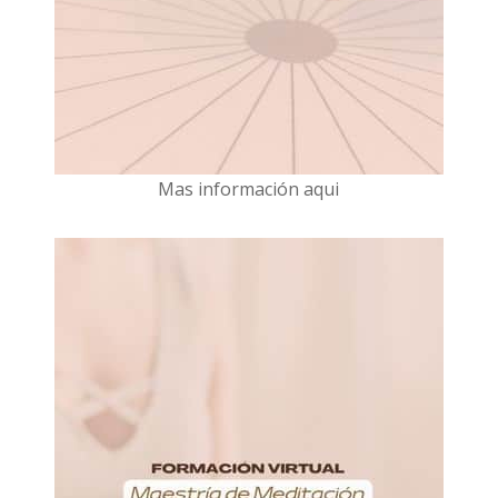
Mas información aqui