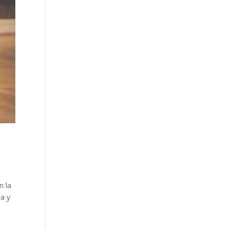
n la
na y