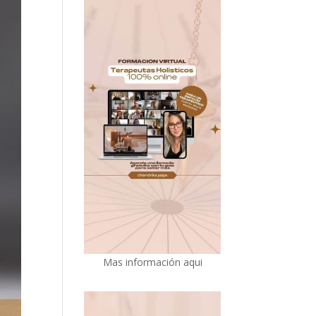
Mas información aqui