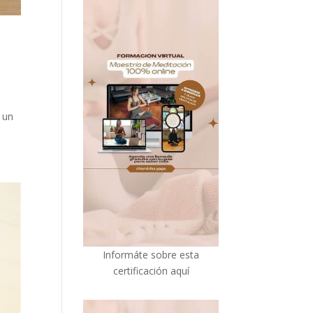
 un
I
nformáte sobre esta
certificación aquí