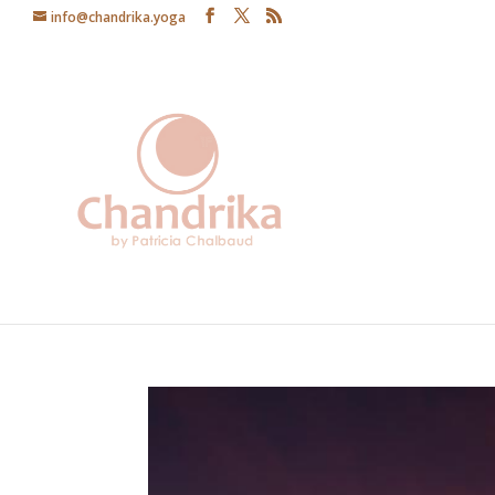
info@chandrika.yoga