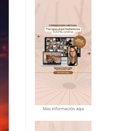
Mas información aqui