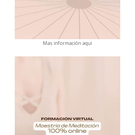
Mas información aqui