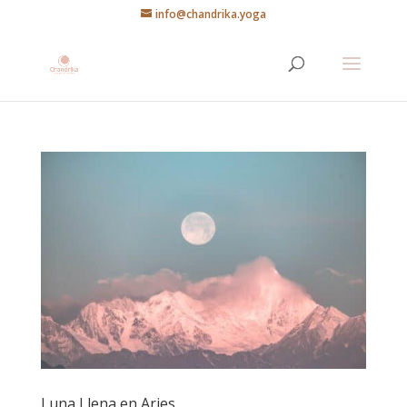
info@chandrika.yoga
Luna Llena en Aries