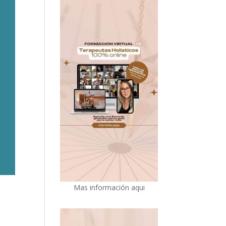
Mas información aqui