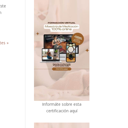
Este
n
tes »
I
nformáte sobre esta
certificación aquí