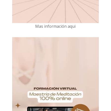
Mas información aqui