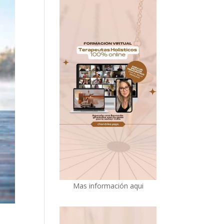
Mas información aqui