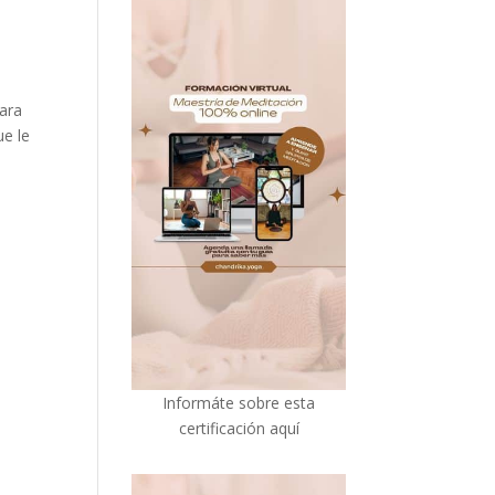
para
ue le
I
nformáte sobre esta
certificación aquí