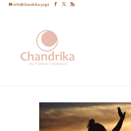
info@chandrika.yoga