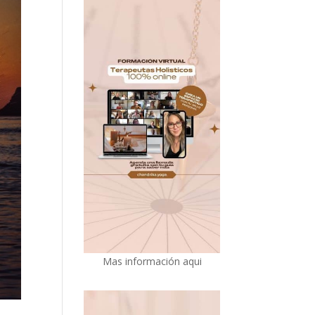
Mas información aqui