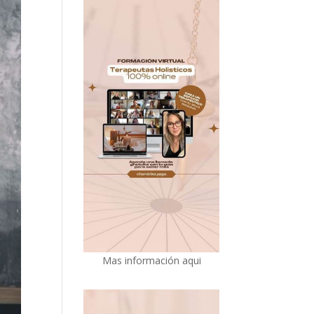
Mas información aqui