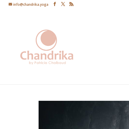
info@chandrika.yoga