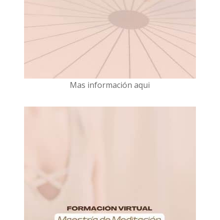
Mas información aqui