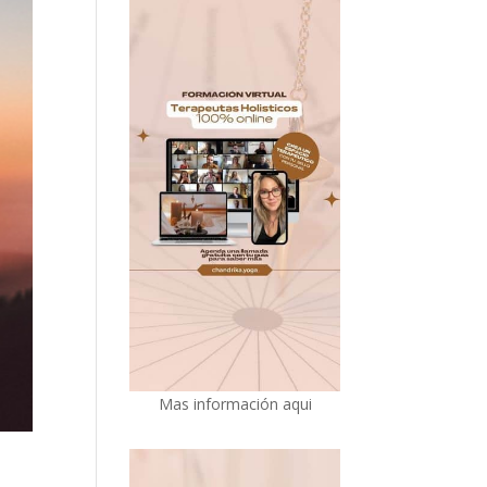
Mas información aqui