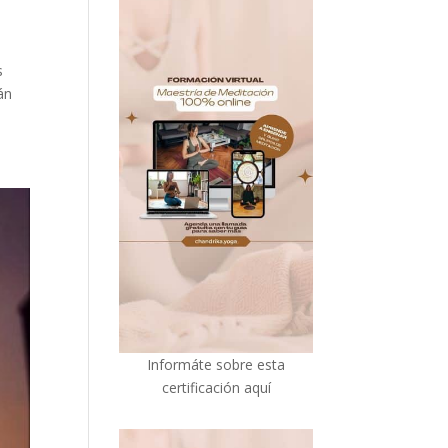
s
án
I
nformáte sobre esta
certificación aquí