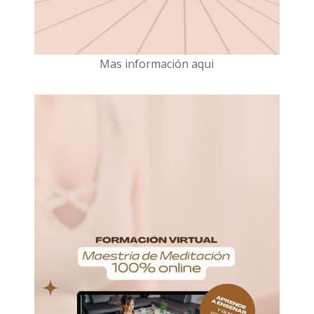
Mas información aqui