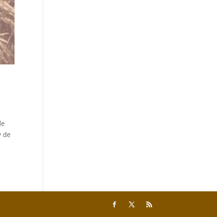
de
y de