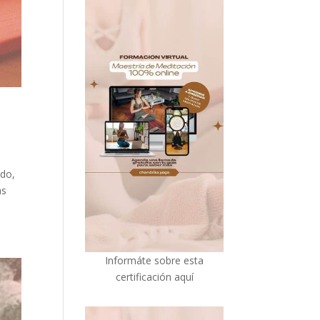
ndo,
as
I
nformáte sobre esta
certificación aquí