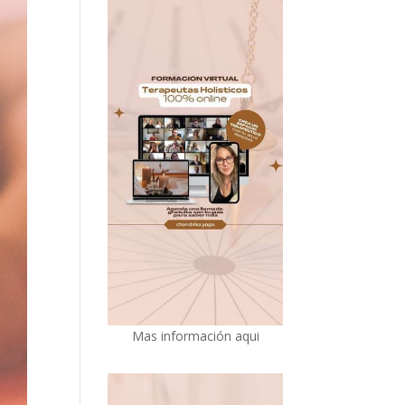
Mas información aqui