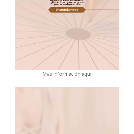
Mas información aqui