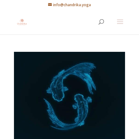
info@chandrika.yoga