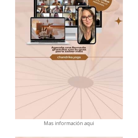
Mas información aqui