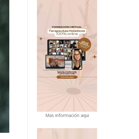
Mas información aqui