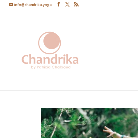
info@chandrika.yoga