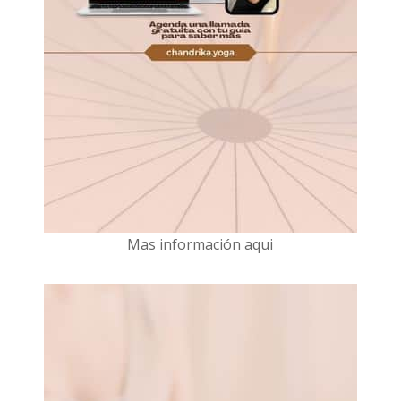
Mas información aqui