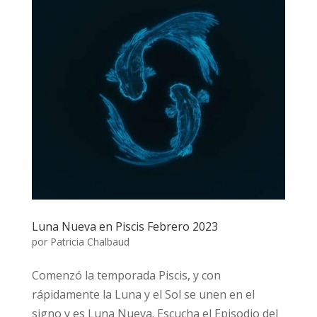
Luna Nueva en Piscis Febrero 2023
por
Patricia Chalbaud
Comenzó la temporada Piscis, y con
rápidamente la Luna y el Sol se unen en el
signo y es Luna Nueva. Escucha el Episodio del