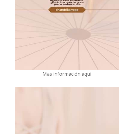
Mas información aqui