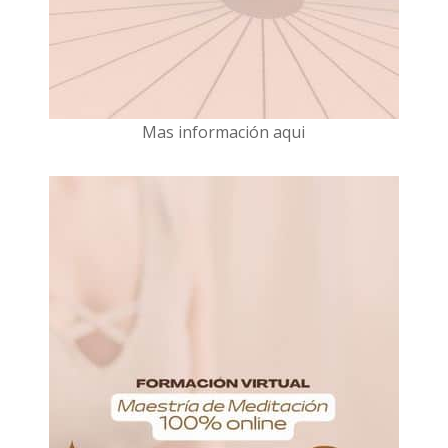
Mas información aqui