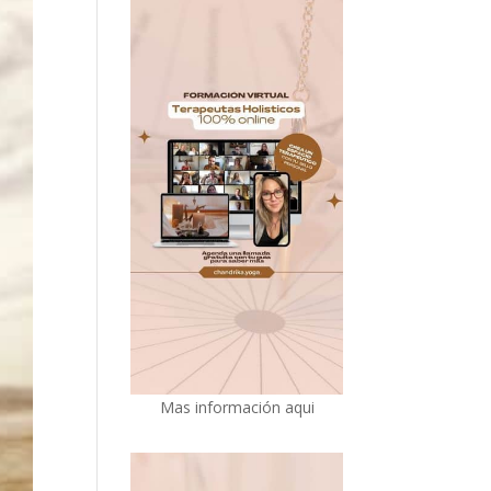
Mas información aqui