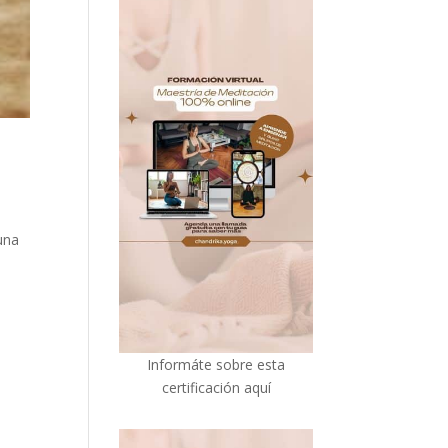
 una
I
nformáte sobre esta
certificación aquí