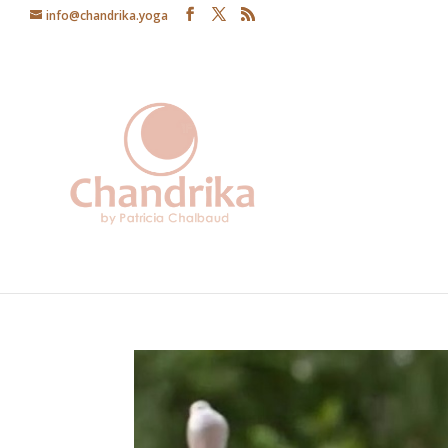
info@chandrika.yoga