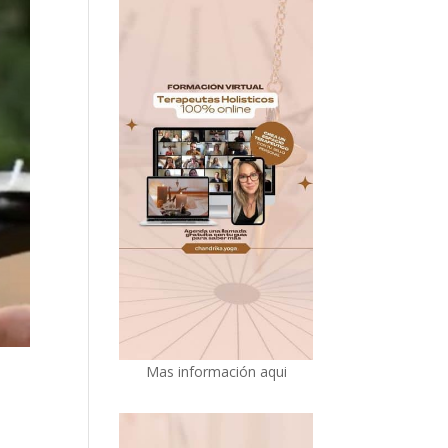
Mas información aqui