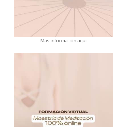
Mas información aqui