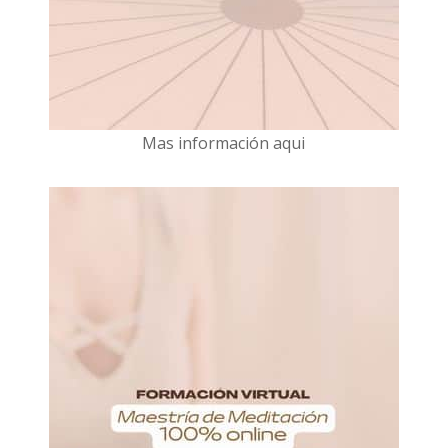
Mas información aqui