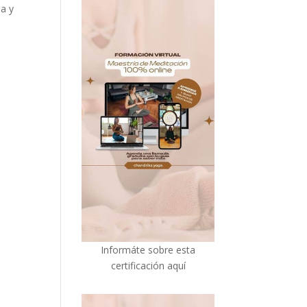
na y
I
nformáte sobre esta
certificación aquí