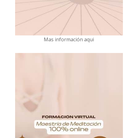
Mas información aqui