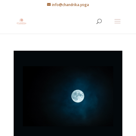
info@chandrika.yoga