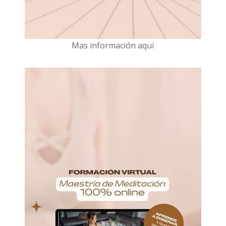
Mas información aqui