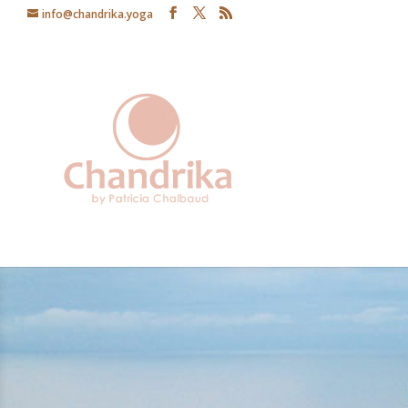
info@chandrika.yoga