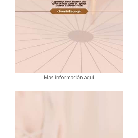
Mas información aqui