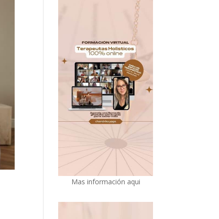
Mas información aqui