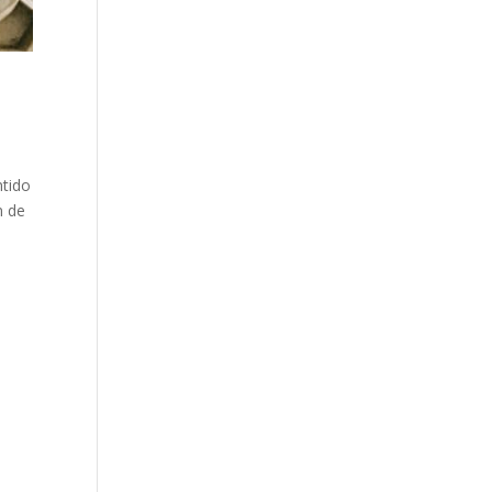
ntido
n de