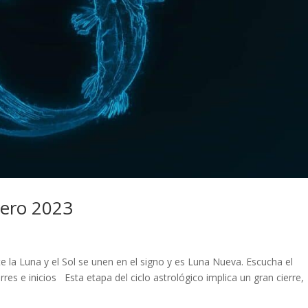
rero 2023
la Luna y el Sol se unen en el signo y es Luna Nueva. Escucha el
es e inicios Esta etapa del ciclo astrológico implica un gran cierre,