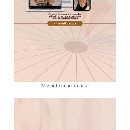
Mas información aqui