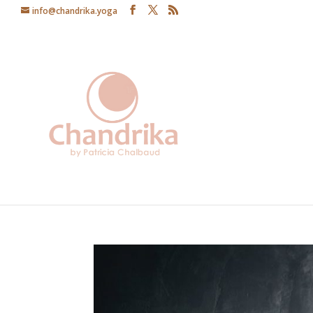
info@chandrika.yoga