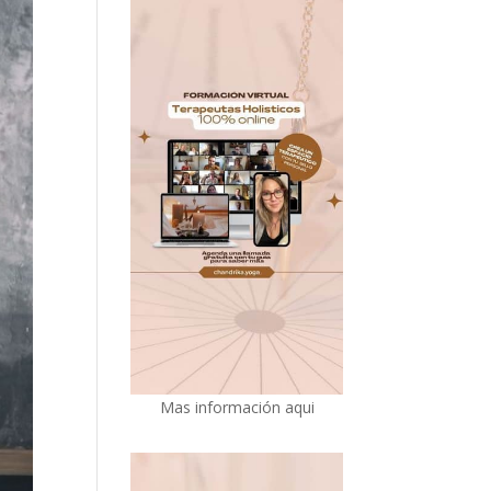
Mas información aqui