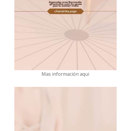
Mas información aqui