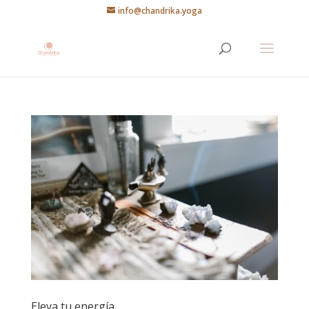
info@chandrika.yoga
Eleva tu energía